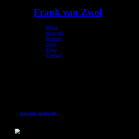
Frank van Zwol
Home
Over mij
Boeken
Shop
Extra
Contact
‘Een genot om te lezen.’
–
Speciale opdracht –
VN-Thrillergids ★★★★