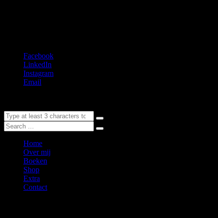
De Tom Brandt-reeks: huiveringwekkend, geopolitiek en realistisch.
Nederlands avontuurlijkste thrillerauteur
Facebook
LinkedIn
Instagram
Email
Home
Over mij
Boeken
Shop
Extra
Contact